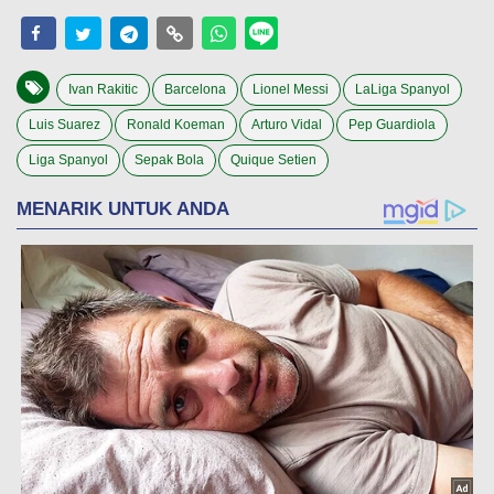
Ivan Rakitic
Barcelona
Lionel Messi
LaLiga Spanyol
Luis Suarez
Ronald Koeman
Arturo Vidal
Pep Guardiola
Liga Spanyol
Sepak Bola
Quique Setien