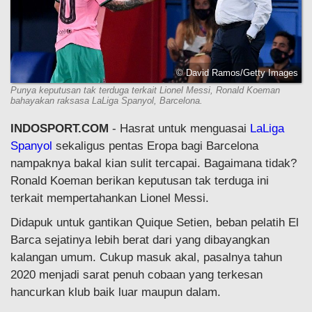
© David Ramos/Getty Images
Punya keputusan tak terduga terkait Lionel Messi, Ronald Koeman
bahayakan raksasa LaLiga Spanyol, Barcelona.
INDOSPORT.COM
- Hasrat untuk menguasai
LaLiga
Spanyol
sekaligus pentas Eropa bagi Barcelona
nampaknya bakal kian sulit tercapai. Bagaimana tidak?
Ronald Koeman berikan keputusan tak terduga ini
terkait mempertahankan Lionel Messi.
Didapuk untuk gantikan Quique Setien, beban pelatih El
Barca sejatinya lebih berat dari yang dibayangkan
kalangan umum. Cukup masuk akal, pasalnya tahun
2020 menjadi sarat penuh cobaan yang terkesan
hancurkan klub baik luar maupun dalam.