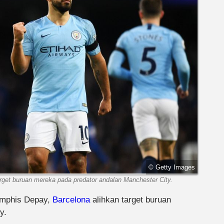
© Getty Images
get buruan mereka pada predator andalan Manchester City.
emphis Depay,
Barcelona
alihkan target buruan
y.