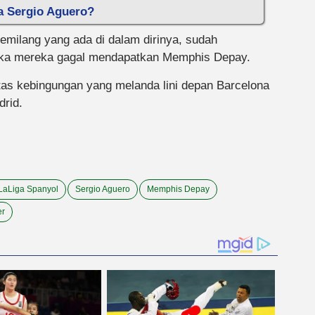
a Sergio Aguero?
milang yang ada di dalam dirinya, sudah
 jika mereka gagal mendapatkan Memphis Depay.
tas kebingungan yang melanda lini depan Barcelona
drid.
LaLiga Spanyol
Sergio Aguero
Memphis Depay
er