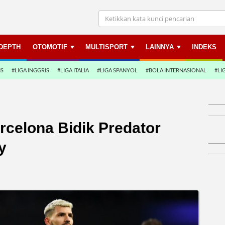
NDEPTH
OTOMOTIF
MULTISPORT
LAINNYA
INDEKS
NS
#LIGA INGGRIS
#LIGA ITALIA
#LIGA SPANYOL
#BOLA INTERNASIONAL
#LI
rcelona Bidik Predator
y