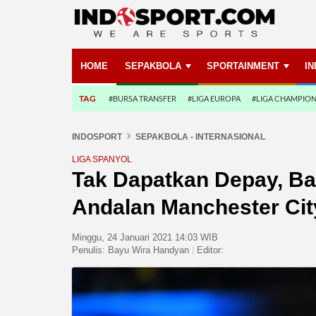
HOME
SEPAKBOLA
SPORTAINMENT
I
TAG
#BURSA TRANSFER
#LIGA EUROPA
#LIGA CHAMPIO
INDOSPORT
SEPAKBOLA - INTERNASIONAL
LIGA SPANYOL
Tak Dapatkan Depay, Ba
Andalan Manchester Cit
Minggu, 24 Januari 2021 14:03 WIB
Penulis:
Bayu Wira Handyan
|
Editor: