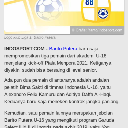
© Grafis: Yanto/Indosport.com
Logo klub Liga 1, Barito Putera.
INDOSPORT.COM -
Barito Putera
baru saja
mempromosikan tiga pemain dari akademi U-16
menjelang kick-off Piala Menpora 2021. Ketiganya
diyakini sudah bisa bersaing di level senior.
Ada pun dua pemain di antaranya adalah andalan
pelatih Bima Sakti di timnas Indonesia U-16, yaitu
Alexandro Felix Kamuru dan Aditiya Daffa Al-Haqi.
Keduanya baru saja meneken kontrak jangka panjang.
Kemudian, satu pemain lainnya merupakan jebolan
Barito Putera U-16 yang mengikuti program Garuda
Select jilid II di Inggris pada akhir 2019, yaitu Yogi