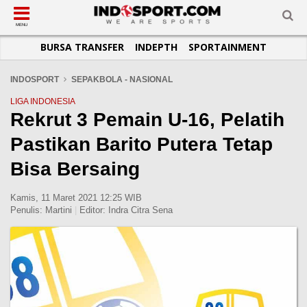
SUB-MENU
SUB-MENU
SUB-MENU
SUB-MENU
SUB-MENU
SUB-MENU
MENU
BURSA TRANSFER
INDEPTH
SPORTAINMENT
SEPAKBOLA
SPORTAINMENT
OTOMOTIF
BASKET
JADWAL
TOPIK HARI INI
LIGA 1
SELEBSPORT
MOTOGP
RAKET
KLASEMEN
PERATURAN OLAHRAGA
INDOSPORT
SEPAKBOLA - NASIONAL
LIGA 2
LIFESTYLE
FORMULA 1
MMA
TIPS DAN TRIK
LIGA INDONESIA
Rekrut 3 Pemain U-16, Pelatih
LIGA INGGRIS
OTOMANIA
FUTSAL
INFOGRAFIS
Pastikan Barito Putera Tetap
LIGA ITALIA
OLIMPIK
GALERI FOTO
LIGA SPANYOL
E-SPORT
TEMPAT OLAHRAGA
Bisa Bersaing
LIGA CHAMPIONS
PASUKAN SEHAT
Kamis, 11 Maret 2021 12:25 WIB
LIGA JERMAN
KOMUNITAS SEHAT
Penulis:
Martini
|
Editor:
Indra Citra Sena
LIGA PRANCIS
LIGA EUROPA