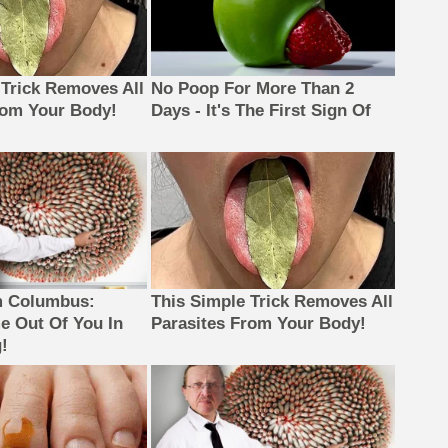
 Trick Removes All
No Poop For More Than 2
rom Your Body!
Days - It's The First Sign Of
m Columbus:
This Simple Trick Removes All
 Out Of You In
Parasites From Your Body!
!