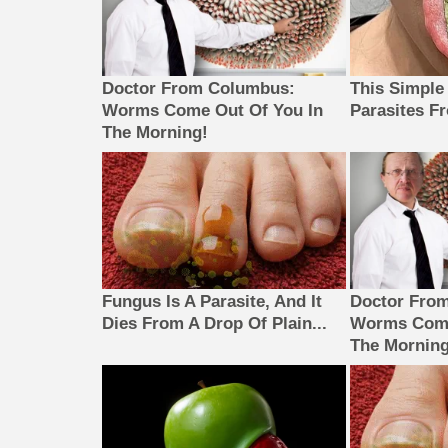
Doctor From Columbus:
This Simple
Worms Come Out Of You In
Parasites F
The Morning!
Fungus Is A Parasite, And It
Doctor Fro
Dies From A Drop Of Plain...
Worms Come
The Morning