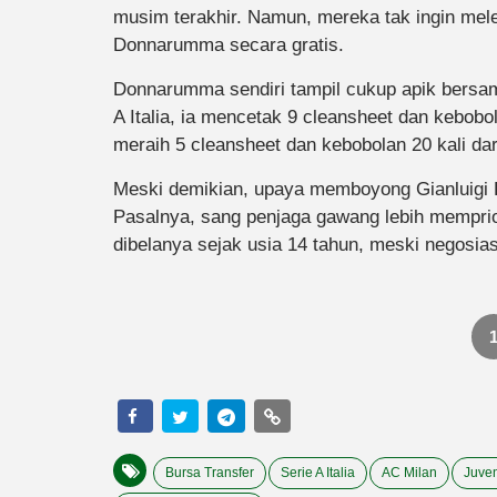
musim terakhir. Namun, mereka tak ingin me
Donnarumma secara gratis.
Donnarumma sendiri tampil cukup apik bersam
A Italia, ia mencetak 9 cleansheet dan kebobo
meraih 5 cleansheet dan kebobolan 20 kali dari 
Meski demikian, upaya memboyong Gianluigi 
Pasalnya, sang penjaga gawang lebih mempri
dibelanya sejak usia 14 tahun, meski negosias
Bursa Transfer
Serie A Italia
AC Milan
Juve