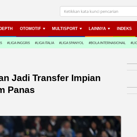
NDEPTH
OTOMOTIF
MULTISPORT
LAINNYA
INDEKS
NS
#LIGA INGGRIS
#LIGA ITALIA
#LIGA SPANYOL
#BOLA INTERNASIONAL
#LI
an Jadi Transfer Impian
im Panas