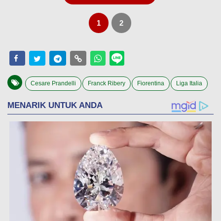
1
2
Cesare Prandelli
Franck Ribery
Fiorentina
Liga Italia