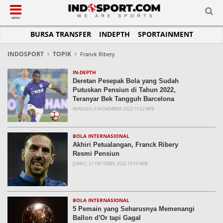
SUB-MENU
SUB-MENU
SUB-MENU
SUB-MENU
SUB-MENU
SUB-MENU
MENU
BURSA TRANSFER
INDEPTH
SPORTAINMENT
SEPAKBOLA
SPORTAINMENT
OTOMOTIF
BASKET
JADWAL
TOPIK HARI INI
LIGA 1
SELEBSPORT
MOTOGP
RAKET
KLASEMEN
PERATURAN OLAHRAGA
INDOSPORT
TOPIK
Franck Ribery
LIGA 2
LIFESTYLE
FORMULA 1
MMA
TIPS DAN TRIK
IN-DEPTH
Deretan Pesepak Bola yang Sudah
LIGA INGGRIS
OTOMANIA
FUTSAL
INFOGRAFIS
Putuskan Pensiun di Tahun 2022,
Teranyar Bek Tangguh Barcelona
LIGA ITALIA
OLIMPIK
GALERI FOTO
MINGGU, 6 NOVEMBER 2022 15:52 WIB
LIGA SPANYOL
E-SPORT
TEMPAT OLAHRAGA
LIGA CHAMPIONS
PASUKAN SEHAT
BOLA INTERNASIONAL
Akhiri Petualangan, Franck Ribery
LIGA JERMAN
KOMUNITAS SEHAT
Resmi Pensiun
JUMAT, 21 OKTOBER 2022 19:19 WIB
LIGA PRANCIS
LIGA EUROPA
BOLA INTERNASIONAL
5 Pemain yang Seharusnya Memenangi
Ballon d'Or tapi Gagal