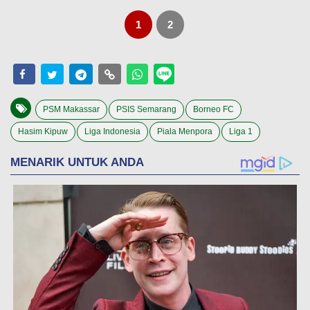
1
2
PSM Makassar
PSIS Semarang
Borneo FC
Hasim Kipuw
Liga Indonesia
Piala Menpora
Liga 1