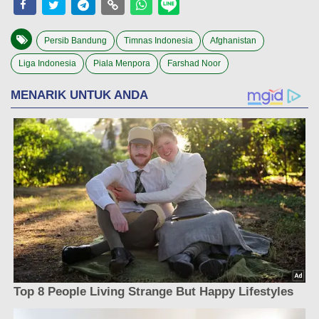
Persib Bandung
Timnas Indonesia
Afghanistan
Liga Indonesia
Piala Menpora
Farshad Noor