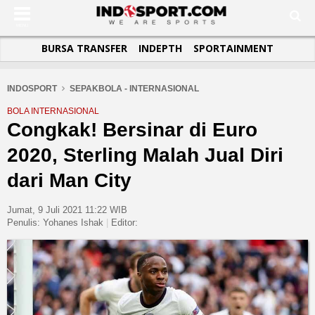
SUB-MENU
SUB-MENU
SUB-MENU
SUB-MENU
SUB-MENU
SUB-MENU
MENU
BURSA TRANSFER
INDEPTH
SPORTAINMENT
SEPAKBOLA
SPORTAINMENT
OTOMOTIF
BASKET
JADWAL
TOPIK HARI INI
LIGA INDONESIA
SELEBSPORT
MOTOGP
RAKET
KLASEMEN
PERATURAN OLAHRAGA
INDOSPORT
SEPAKBOLA - INTERNASIONAL
LIGA SPANYOL
LIFESTYLE
FORMULA 1
MMA
LIVE SCORE
TIPS DAN TRIK
BOLA INTERNASIONAL
LIGA ITALIA
OTOMANIA
FUTSAL
INFOGRAFIS
Congkak! Bersinar di Euro
LIGA CHAMPIONS
OLIMPIK
GALERI FOTO
2020, Sterling Malah Jual Diri
LIGA EROPA
TEMPAT OLAHRAGA
dari Man City
LIGA INGGRIS
INSTASPORT
Jumat, 9 Juli 2021 11:22 WIB
PASUKAN SEHAT
Penulis:
Yohanes Ishak
|
Editor:
KOMUNITAS SEHAT