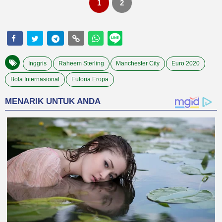
1
2
Inggris
Raheem Sterling
Manchester City
Euro 2020
Bola Internasional
Euforia Eropa