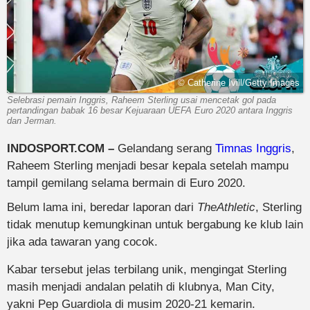
© Catherine Ivill/Getty Images
Selebrasi pemain Inggris, Raheem Sterling usai mencetak gol pada
pertandingan babak 16 besar Kejuaraan UEFA Euro 2020 antara Inggris
dan Jerman.
INDOSPORT.COM –
Gelandang serang
Timnas Inggris
,
Raheem Sterling menjadi besar kepala setelah mampu
tampil gemilang selama bermain di Euro 2020.
Belum lama ini, beredar laporan dari
TheAthletic
, Sterling
tidak menutup kemungkinan untuk bergabung ke klub lain
jika ada tawaran yang cocok.
Kabar tersebut jelas terbilang unik, mengingat Sterling
masih menjadi andalan pelatih di klubnya, Man City,
yakni Pep Guardiola di musim 2020-21 kemarin.