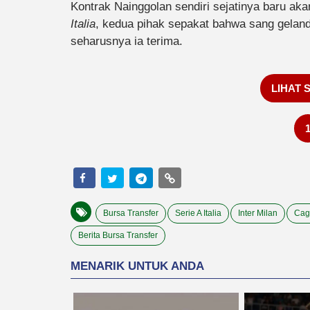
Kontrak Nainggolan sendiri sejatinya baru ak
Italia
, kedua pihak sepakat bahwa sang gelan
seharusnya ia terima.
LIHAT 
Bursa Transfer
Serie A Italia
Inter Milan
Cagl
Berita Bursa Transfer