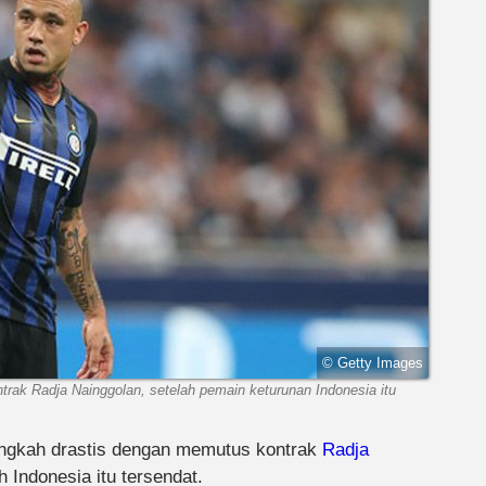
© Getty Images
trak Radja Nainggolan, setelah pemain keturunan Indonesia itu
angkah drastis dengan memutus kontrak
Radja
 Indonesia itu tersendat.