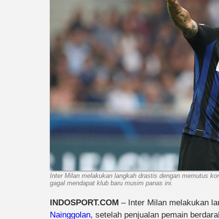
Inter Milan melakukan langkah drastis dengan memutus kon
gagal mendapat klub baru musim panas ini.
INDOSPORT.COM
– Inter Milan melakukan l
Nainggolan,
setelah penjualan pemain berdarah