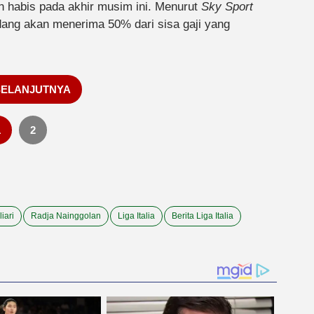
an habis pada akhir musim ini. Menurut
Sky Sport
dang akan menerima 50% dari sisa gaji yang
SELANJUTNYA
1
2
iari
Radja Nainggolan
Liga Italia
Berita Liga Italia