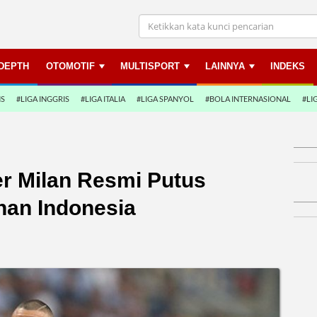
NDEPTH
OTOMOTIF
MULTISPORT
LAINNYA
INDEKS
NS
#LIGA INGGRIS
#LIGA ITALIA
#LIGA SPANYOL
#BOLA INTERNASIONAL
#LI
ter Milan Resmi Putus
nan Indonesia