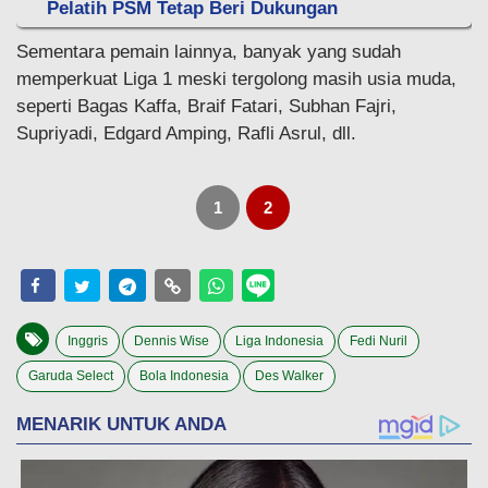
Pelatih PSM Tetap Beri Dukungan
Sementara pemain lainnya, banyak yang sudah
memperkuat Liga 1 meski tergolong masih usia muda,
seperti Bagas Kaffa, Braif Fatari, Subhan Fajri,
Supriyadi, Edgard Amping, Rafli Asrul, dll.
1
2
Inggris
Dennis Wise
Liga Indonesia
Fedi Nuril
Garuda Select
Bola Indonesia
Des Walker