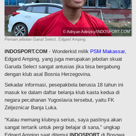
© Adriyan Adirizky/INDOSPORT.COM
Pemain jebolan Garud Select, Edgard Amping.
INDOSPORT.COM
- Wonderkid milik
PSM Makassar
,
Edgard Amping, yang juga merupakan jebolan skuat
Garuda Select sangat antusias jika bisa bergabung
dengan klub asal Bosnia Herzegovina.
Sekadar informasi, pesepakbola berusia 18 tahun ini
masuk ke dalam daftar belanja klub kasta kedua di
negara pecahanan Yugoslavia tersebut, yaitu FK
Zeljeznicar Banja Luka.
“Kalau memang klubnya serius, saya pastinya akan
sangat tertarik untuk pergi belajar di sana,” ungkap
Edgard Amping saat ditemui
INDOSPORT
di Bosowa