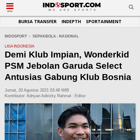
SUB-MENU
SUB-MENU
SUB-MENU
SUB-MENU
SUB-MENU
SUB-MENU
MENU
BURSA TRANSFER
INDEPTH
SPORTAINMENT
SEPAKBOLA
SPORTAINMENT
OTOMOTIF
BASKET
JADWAL
TOPIK HARI INI
LIGA 1
SELEBSPORT
MOTOGP
RAKET
KLASEMEN
PERATURAN OLAHRAGA
INDOSPORT
SEPAKBOLA - NASIONAL
LIGA 2
LIFESTYLE
FORMULA 1
MMA
TIPS DAN TRIK
LIGA INDONESIA
Demi Klub Impian, Wonderkid
LIGA INGGRIS
OTOMANIA
FUTSAL
INFOGRAFIS
PSM Jebolan Garuda Select
LIGA ITALIA
OLIMPIK
GALERI FOTO
LIGA SPANYOL
E-SPORT
TEMPAT OLAHRAGA
Antusias Gabung Klub Bosnia
LIGA CHAMPIONS
PASUKAN SEHAT
Jumat, 20 Agustus 2021 03:48 WIB
LIGA JERMAN
KOMUNITAS SEHAT
Kontributor:
Adriyan Adirizky Rahmat
|
Editor:
LIGA PRANCIS
LIGA EUROPA