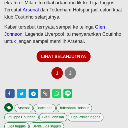
eks Inter Milan itu dikabarkan mudik ke Liga Inggris.
Tercatat
Arsenal
dan Tottenham Hotspur jadi calon kuat
klub Coutinho selanjutnya.
Kabar tersebut ternyata sampai ke telinga
Glen
Johnson
. Legenda Liverpool itu menyarankan Coutinho
untuk jangan sampai memilih Arsenal.
LIHAT SELANJUTNYA
1
2
Arsenal
Barcelona
Tottenham Hotspur
Philippe Coutinho
Glen Johnson
Liga Primer Inggris
Liga Inggris
Berita Liga Inggris