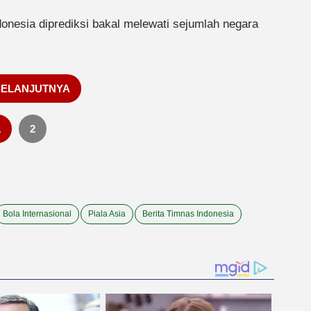
donesia diprediksi bakal melewati sejumlah negara
SELANJUTNYA
1
2
Bola Internasional
Piala Asia
Berita Timnas Indonesia