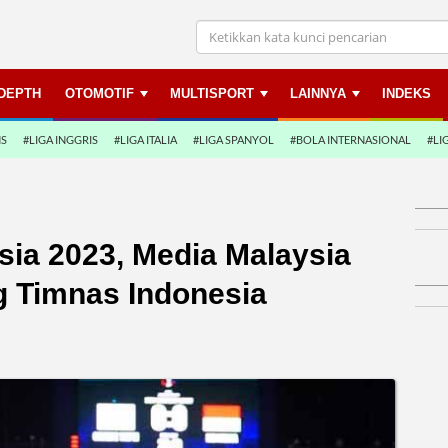
NDEPTH
OTOMOTIF
MULTISPORT
LAINNYA
INDEKS
NS
#LIGA INGGRIS
#LIGA ITALIA
#LIGA SPANYOL
#BOLA INTERNASIONAL
#LI
Asia 2023, Media Malaysia
g Timnas Indonesia