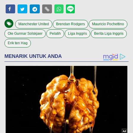
Manchester United
Brendan Rodgers
Mauricio Pochettino
Ole Gunnar Solskjaer
Pelatih
Liga Inggris
Berita Liga Inggris
Erik ten Hag