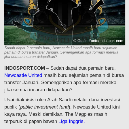
© Grafis:Yanto/Indosport.com
Sudah dapat 2 pemain baru, Newcastle United masih buru sejumlah
pemain di bursa transfer Januari. Semengerikan apa formasi mereka
jika semua incaran didapatkan?
INDOSPORT.COM
– Sudah dapat dua pemain baru,
Newcastle United
masih buru sejumlah pemain di bursa
transfer Januari. Semengerikan apa formasi mereka
jika semua incaran didapatkan?
Usai diakuisisi oleh Arab Saudi melalui dana investasi
publik (
public investment fund
), Newcastle United kini
kaya raya. Meski demikian, The Magpies masih
terpuruk di papan bawah
Liga Inggris.