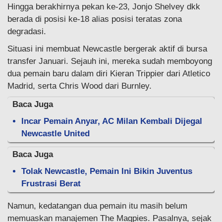
Hingga berakhirnya pekan ke-23, Jonjo Shelvey dkk
berada di posisi ke-18 alias posisi teratas zona
degradasi.
Situasi ini membuat Newcastle bergerak aktif di bursa
transfer Januari. Sejauh ini, mereka sudah memboyong
dua pemain baru dalam diri Kieran Trippier dari Atletico
Madrid, serta Chris Wood dari Burnley.
Baca Juga
Incar Pemain Anyar, AC Milan Kembali Dijegal
Newcastle United
Baca Juga
Tolak Newcastle, Pemain Ini Bikin Juventus
Frustrasi Berat
Namun, kedatangan dua pemain itu masih belum
memuaskan manajemen The Magpies. Pasalnya, sejak