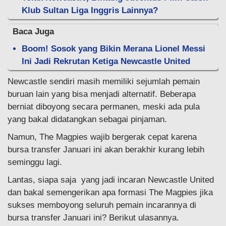
Klub Sultan Liga Inggris Lainnya?
Baca Juga
Boom! Sosok yang Bikin Merana Lionel Messi
Ini Jadi Rekrutan Ketiga Newcastle United
Newcastle sendiri masih memiliki sejumlah pemain
buruan lain yang bisa menjadi alternatif. Beberapa
berniat diboyong secara permanen, meski ada pula
yang bakal didatangkan sebagai pinjaman.
Namun, The Magpies wajib bergerak cepat karena
bursa transfer Januari ini akan berakhir kurang lebih
seminggu lagi.
Lantas, siapa saja yang jadi incaran Newcastle United
dan bakal semengerikan apa formasi The Magpies jika
sukses memboyong seluruh pemain incarannya di
bursa transfer Januari ini? Berikut ulasannya.