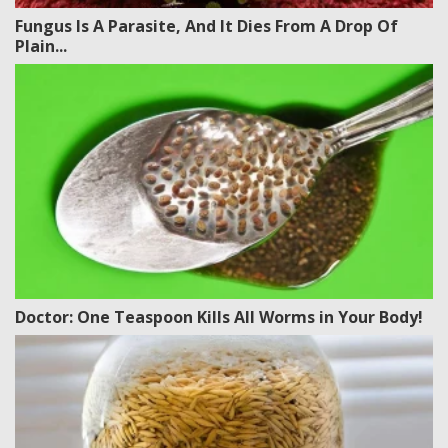
Fungus Is A Parasite, And It Dies From A Drop Of
Plain...
Doctor: One Teaspoon Kills All Worms in Your Body!