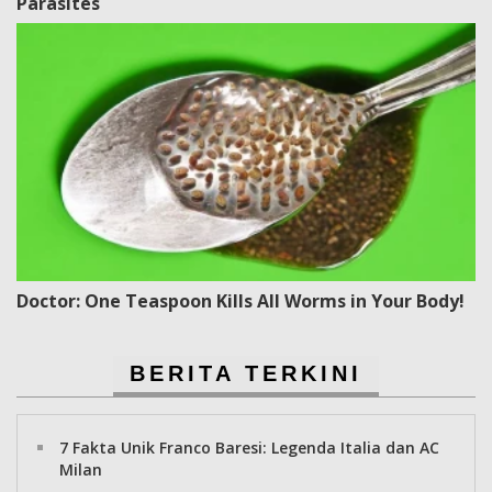
Parasites
Doctor: One Teaspoon Kills All Worms in Your Body!
BERITA TERKINI
7 Fakta Unik Franco Baresi: Legenda Italia dan AC
Milan