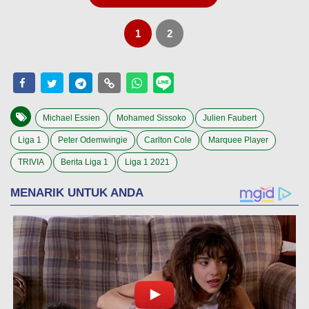
1
2
Michael Essien
Mohamed Sissoko
Julien Faubert
Liga 1
Peter Odemwingie
Carlton Cole
Marquee Player
TRIVIA
Berita Liga 1
Liga 1 2021