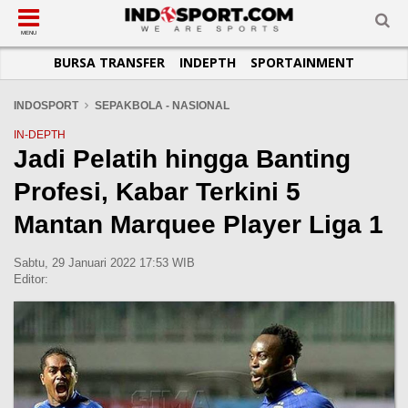
SUB-MENU
SUB-MENU
SUB-MENU
SUB-MENU
SUB-MENU
SUB-MENU
MENU
BURSA TRANSFER
INDEPTH
SPORTAINMENT
SEPAKBOLA
SPORTAINMENT
OTOMOTIF
BASKET
JADWAL
TOPIK HARI INI
LIGA 1
SELEBSPORT
MOTOGP
RAKET
KLASEMEN
PERATURAN OLAHRAGA
INDOSPORT
SEPAKBOLA - NASIONAL
LIGA 2
LIFESTYLE
FORMULA 1
MMA
TIPS DAN TRIK
IN-DEPTH
Jadi Pelatih hingga Banting
LIGA INGGRIS
OTOMANIA
FUTSAL
INFOGRAFIS
Profesi, Kabar Terkini 5
LIGA ITALIA
OLIMPIK
GALERI FOTO
LIGA SPANYOL
E-SPORT
TEMPAT OLAHRAGA
Mantan Marquee Player Liga 1
LIGA CHAMPIONS
PASUKAN SEHAT
Sabtu, 29 Januari 2022 17:53 WIB
LIGA JERMAN
KOMUNITAS SEHAT
Editor:
LIGA PRANCIS
LIGA EUROPA