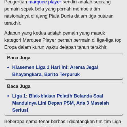
Pengertian
marquee player
sendiri adalah seorang
pemain sepak bola yang pernah membela tim
nasionalnya di ajang Piala Dunia dalam tiga putaran
terakhir.
Adapun yang kedua adalah pemain yang masuk
kategori Marquee Player pernah bermain di liga-liga top
Eropa dalam kurun waktu delapan tahun terakhir.
Baca Juga
Klasemen Liga 1 Hari Ini: Arema Jegal
Bhayangkara, Barito Terpuruk
Baca Juga
Liga 1: Blak-blakan Pelatih Belanda Soal
Mandulnya Lini Depan PSM, Ada 3 Masalah
Serius!
Beberapa nama tenar berhasil didatangkan tim-tim Liga