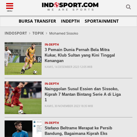
SUB-MENU
SUB-MENU
SUB-MENU
SUB-MENU
SUB-MENU
SUB-MENU
MENU
BURSA TRANSFER
INDEPTH
SPORTAINMENT
SEPAKBOLA
SPORTAINMENT
OTOMOTIF
BASKET
JADWAL
TOPIK HARI INI
LIGA 1
SELEBSPORT
MOTOGP
RAKET
KLASEMEN
PERATURAN OLAHRAGA
INDOSPORT
TOPIK
Mohamed Sissoko
LIGA 2
LIFESTYLE
FORMULA 1
MMA
TIPS DAN TRIK
IN-DEPTH
3 Pemain Dunia Pernah Bela Mitra
LIGA INGGRIS
OTOMANIA
FUTSAL
INFOGRAFIS
Kukar, Klub Sultan yang Kini Tinggal
Kenangan
LIGA ITALIA
OLIMPIK
GALERI FOTO
KAMIS, 14 DESEMBER 2023 12:05 WIB
LIGA SPANYOL
E-SPORT
TEMPAT OLAHRAGA
LIGA CHAMPIONS
PASUKAN SEHAT
IN-DEPTH
Nainggolan Susul Essien dan Sissoko,
LIGA JERMAN
KOMUNITAS SEHAT
Kiprah 7 Mantan Bintang Serie A di Liga
1
LIGA PRANCIS
KAMIS, 30 NOVEMBER 2023 18:35 WIB
LIGA EUROPA
IN-DEPTH
Stefano Beltrame Merapat ke Persib
Bandung, Bagaimana Kiprah Eks