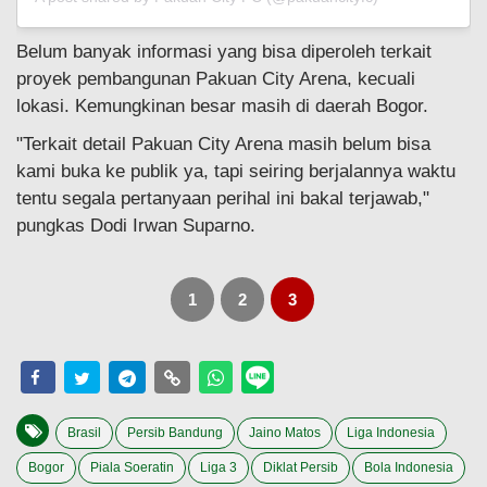
Belum banyak informasi yang bisa diperoleh terkait
proyek pembangunan Pakuan City Arena, kecuali
lokasi. Kemungkinan besar masih di daerah Bogor.
"Terkait detail Pakuan City Arena masih belum bisa
kami buka ke publik ya, tapi seiring berjalannya waktu
tentu segala pertanyaan perihal ini bakal terjawab,"
pungkas Dodi Irwan Suparno.
1
2
3
Brasil
Persib Bandung
Jaino Matos
Liga Indonesia
Bogor
Piala Soeratin
Liga 3
Diklat Persib
Bola Indonesia