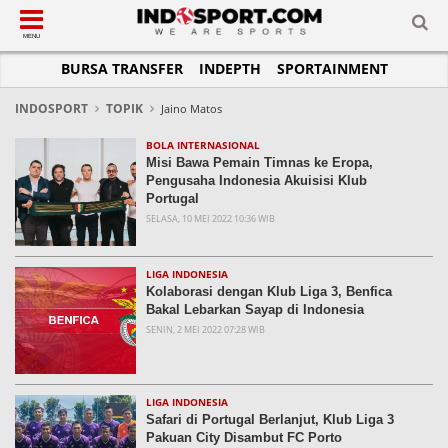
SUB-MENU
SUB-MENU
SUB-MENU
SUB-MENU
SUB-MENU
SUB-MENU
MENU
BURSA TRANSFER
INDEPTH
SPORTAINMENT
SEPAKBOLA
SPORTAINMENT
OTOMOTIF
BASKET
JADWAL
TOPIK HARI INI
LIGA 1
SELEBSPORT
MOTOGP
RAKET
KLASEMEN
PERATURAN OLAHRAGA
INDOSPORT
TOPIK
Jaino Matos
LIGA 2
LIFESTYLE
FORMULA 1
MMA
TIPS DAN TRIK
BOLA INTERNASIONAL
Misi Bawa Pemain Timnas ke Eropa,
LIGA INGGRIS
OTOMANIA
FUTSAL
INFOGRAFIS
Pengusaha Indonesia Akuisisi Klub
Portugal
LIGA ITALIA
OLIMPIK
GALERI FOTO
SELASA, 10 MEI 2022 10:36 WIB
LIGA SPANYOL
E-SPORT
TEMPAT OLAHRAGA
LIGA CHAMPIONS
PASUKAN SEHAT
LIGA INDONESIA
Kolaborasi dengan Klub Liga 3, Benfica
LIGA JERMAN
KOMUNITAS SEHAT
Bakal Lebarkan Sayap di Indonesia
SENIN, 2 MEI 2022 07:28 WIB
LIGA PRANCIS
LIGA EUROPA
LIGA INDONESIA
Safari di Portugal Berlanjut, Klub Liga 3
Pakuan City Disambut FC Porto