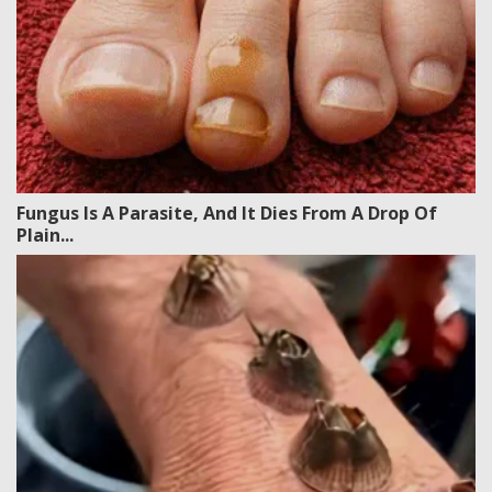
Fungus Is A Parasite, And It Dies From A Drop Of
Plain...