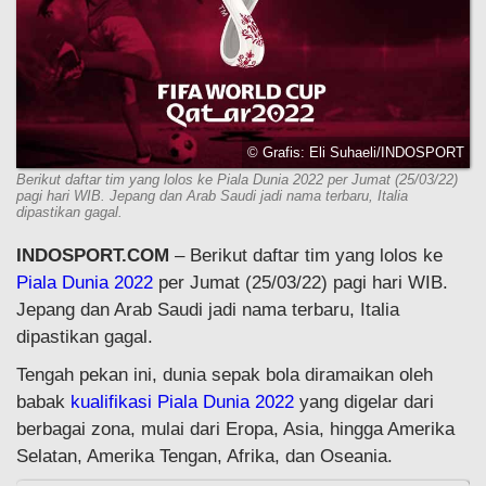
© Grafis: Eli Suhaeli/INDOSPORT
Berikut daftar tim yang lolos ke Piala Dunia 2022 per Jumat (25/03/22)
pagi hari WIB. Jepang dan Arab Saudi jadi nama terbaru, Italia
dipastikan gagal.
INDOSPORT.COM
– Berikut daftar tim yang lolos ke
Piala Dunia 2022
per Jumat (25/03/22) pagi hari WIB.
Jepang dan Arab Saudi jadi nama terbaru, Italia
dipastikan gagal.
Tengah pekan ini, dunia sepak bola diramaikan oleh
babak
kualifikasi Piala Dunia 2022
yang digelar dari
berbagai zona, mulai dari Eropa, Asia, hingga Amerika
Selatan, Amerika Tengan, Afrika, dan Oseania.