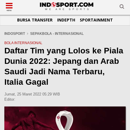
SUB-MENU
SUB-MENU
SUB-MENU
SUB-MENU
SUB-MENU
SUB-MENU
MENU
BURSA TRANSFER
INDEPTH
SPORTAINMENT
SEPAKBOLA
SPORTAINMENT
OTOMOTIF
BASKET
JADWAL
TOPIK HARI INI
LIGA 1
SELEBSPORT
MOTOGP
RAKET
KLASEMEN
PERATURAN OLAHRAGA
INDOSPORT
SEPAKBOLA - INTERNASIONAL
LIGA 2
LIFESTYLE
FORMULA 1
MMA
TIPS DAN TRIK
BOLA INTERNASIONAL
Daftar Tim yang Lolos ke Piala
LIGA INGGRIS
OTOMANIA
FUTSAL
INFOGRAFIS
Dunia 2022: Jepang dan Arab
LIGA ITALIA
OLIMPIK
GALERI FOTO
LIGA SPANYOL
E-SPORT
TEMPAT OLAHRAGA
Saudi Jadi Nama Terbaru,
LIGA CHAMPIONS
PASUKAN SEHAT
Italia Gagal
LIGA JERMAN
KOMUNITAS SEHAT
Jumat, 25 Maret 2022 05:29 WIB
LIGA PRANCIS
Editor:
LIGA EUROPA