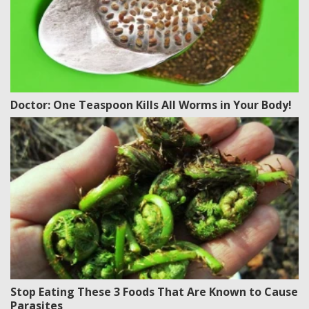
Doctor: One Teaspoon Kills All Worms in Your Body!
Stop Eating These 3 Foods That Are Known to Cause
Parasites