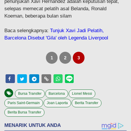
penunjukan Xavi Hernandez adalah keputusan tepat,
selepas memecat pelatih asal Belanda, Ronald
Koeman, beberapa bulan silam
Baca selengkapnya:
Tunjuk Xavi Jadi Pelatih,
Barcelona Disebut 'Gila' oleh Legenda Liverpool
1
2
3
Bursa Transfer
Barcelona
Lionel Messi
Paris Saint-Germain
Joan Laporta
Berita Transfer
Berita Bursa Transfer