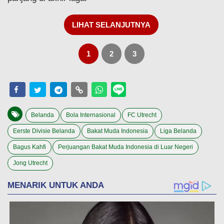
LIHAT SELANJUTNYA
1
2
3
Belanda
Bola Internasional
FC Utrecht
Eerste Divisie Belanda
Bakat Muda Indonesia
Liga Belanda
Bagus Kahfi
Perjuangan Bakat Muda Indonesia di Luar Negeri
Jong Utrecht