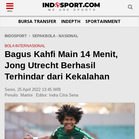
SUB-MENU
SUB-MENU
SUB-MENU
SUB-MENU
SUB-MENU
SUB-MENU
MENU
BURSA TRANSFER
INDEPTH
SPORTAINMENT
SEPAKBOLA
SPORTAINMENT
OTOMOTIF
BASKET
JADWAL
TOPIK HARI INI
LIGA 1
SELEBSPORT
MOTOGP
RAKET
KLASEMEN
PERATURAN OLAHRAGA
INDOSPORT
SEPAKBOLA - NASIONAL
LIGA 2
LIFESTYLE
FORMULA 1
MMA
TIPS DAN TRIK
BOLA INTERNASIONAL
Bagus Kahfi Main 14 Menit,
LIGA INGGRIS
OTOMANIA
FUTSAL
INFOGRAFIS
Jong Utrecht Berhasil
LIGA ITALIA
OLIMPIK
GALERI FOTO
LIGA SPANYOL
E-SPORT
TEMPAT OLAHRAGA
Terhindar dari Kekalahan
LIGA CHAMPIONS
PASUKAN SEHAT
Senin, 25 April 2022 13:45 WIB
LIGA JERMAN
KOMUNITAS SEHAT
Penulis:
Martini
|
Editor:
Indra Citra Sena
LIGA PRANCIS
LIGA EUROPA