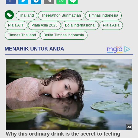
Thailand
Theerathon Bunmathan
Timnas Indonesia
Piala AFF
Piala Asia 2023
Bola Internasional
Piala Asia
Timnas Thailand
Berita Timnas Indonesia