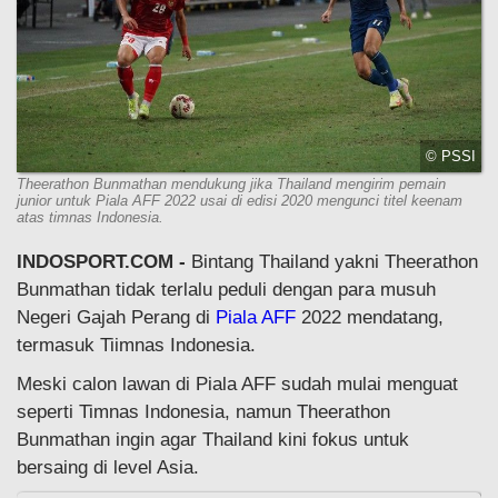
© PSSI
Theerathon Bunmathan mendukung jika Thailand mengirim pemain
junior untuk Piala AFF 2022 usai di edisi 2020 mengunci titel keenam
atas timnas Indonesia.
INDOSPORT.COM
-
Bintang Thailand yakni Theerathon
Bunmathan tidak terlalu peduli dengan para musuh
Negeri Gajah Perang di
Piala AFF
2022 mendatang,
termasuk Tiimnas Indonesia.
Meski calon lawan di Piala AFF sudah mulai menguat
seperti Timnas Indonesia, namun Theerathon
Bunmathan ingin agar Thailand kini fokus untuk
bersaing di level Asia.