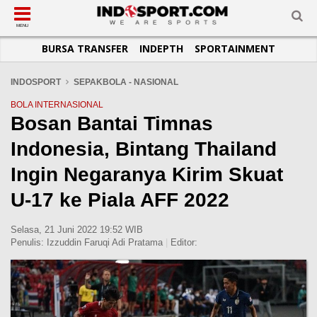
SUB-MENU
SUB-MENU
SUB-MENU
SUB-MENU
SUB-MENU
SUB-MENU
MENU
BURSA TRANSFER
INDEPTH
SPORTAINMENT
SEPAKBOLA
SPORTAINMENT
OTOMOTIF
BASKET
JADWAL
TOPIK HARI INI
LIGA 1
SELEBSPORT
MOTOGP
RAKET
KLASEMEN
PERATURAN OLAHRAGA
INDOSPORT
SEPAKBOLA - NASIONAL
LIGA 2
LIFESTYLE
FORMULA 1
MMA
TIPS DAN TRIK
BOLA INTERNASIONAL
Bosan Bantai Timnas
LIGA INGGRIS
OTOMANIA
FUTSAL
INFOGRAFIS
Indonesia, Bintang Thailand
LIGA ITALIA
OLIMPIK
GALERI FOTO
LIGA SPANYOL
E-SPORT
TEMPAT OLAHRAGA
Ingin Negaranya Kirim Skuat
LIGA CHAMPIONS
PASUKAN SEHAT
U-17 ke Piala AFF 2022
LIGA JERMAN
KOMUNITAS SEHAT
Selasa, 21 Juni 2022 19:52 WIB
LIGA PRANCIS
Penulis:
Izzuddin Faruqi Adi Pratama
|
Editor:
LIGA EUROPA