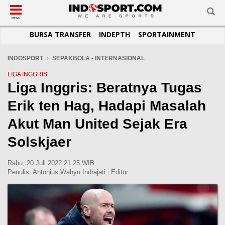
SUB-MENU
SUB-MENU
SUB-MENU
SUB-MENU
SUB-MENU
SUB-MENU
MENU
BURSA TRANSFER
INDEPTH
SPORTAINMENT
SEPAKBOLA
SPORTAINMENT
OTOMOTIF
BASKET
JADWAL
TOPIK HARI INI
LIGA 1
SELEBSPORT
MOTOGP
RAKET
KLASEMEN
PERATURAN OLAHRAGA
INDOSPORT
SEPAKBOLA - INTERNASIONAL
LIGA 2
LIFESTYLE
FORMULA 1
MMA
TIPS DAN TRIK
LIGA INGGRIS
Liga Inggris: Beratnya Tugas
LIGA INGGRIS
OTOMANIA
FUTSAL
INFOGRAFIS
Erik ten Hag, Hadapi Masalah
LIGA ITALIA
OLIMPIK
GALERI FOTO
LIGA SPANYOL
E-SPORT
TEMPAT OLAHRAGA
Akut Man United Sejak Era
LIGA CHAMPIONS
PASUKAN SEHAT
Solskjaer
LIGA JERMAN
KOMUNITAS SEHAT
Rabu, 20 Juli 2022 21:25 WIB
LIGA PRANCIS
Penulis:
Antonius Wahyu Indrajati
|
Editor:
LIGA EUROPA