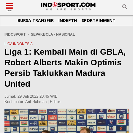
SUB-MENU
SUB-MENU
SUB-MENU
SUB-MENU
SUB-MENU
SUB-MENU
MENU
BURSA TRANSFER
INDEPTH
SPORTAINMENT
SEPAKBOLA
SPORTAINMENT
OTOMOTIF
BASKET
JADWAL
TOPIK HARI INI
LIGA 1
SELEBSPORT
MOTOGP
RAKET
KLASEMEN
PERATURAN OLAHRAGA
INDOSPORT
SEPAKBOLA - NASIONAL
LIGA 2
LIFESTYLE
FORMULA 1
MMA
TIPS DAN TRIK
LIGA INDONESIA
Liga 1: Kembali Main di GBLA,
LIGA INGGRIS
OTOMANIA
FUTSAL
INFOGRAFIS
Robert Alberts Makin Optimis
LIGA ITALIA
OLIMPIK
GALERI FOTO
LIGA SPANYOL
E-SPORT
TEMPAT OLAHRAGA
Persib Taklukkan Madura
LIGA CHAMPIONS
PASUKAN SEHAT
United
LIGA JERMAN
KOMUNITAS SEHAT
Jumat, 29 Juli 2022 20:45 WIB
LIGA PRANCIS
Kontributor:
Arif Rahman
|
Editor:
LIGA EUROPA