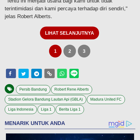
"Tentu ini menjadi usaha bagi kami untuk tidak
terintimidasi dan kami percaya terhadap diri sendiri,"
jelas Robert Alberts.
LIHAT SELANJUTNYA
1
2
3
Persib Bandung
Robert Rene Alberts
Stadion Gelora Bandung Lautan Api (GBLA)
Madura United FC
Liga Indonesia
Liga 1
Berita Liga 1