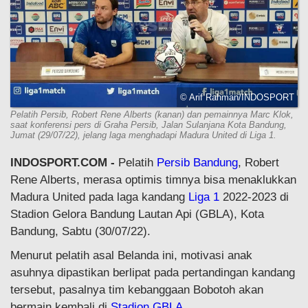
© Arif Rahman/INDOSPORT
Pelatih Persib, Robert Rene Alberts (kanan) dan pemainnya Marc Klok,
saat konferensi pers di Graha Persib, Jalan Sulanjana Kota Bandung,
Jumat (29/07/22), jelang laga menghadapi Madura United di Liga 1.
INDOSPORT.COM -
Pelatih
Persib Bandung
, Robert
Rene Alberts, merasa optimis timnya bisa menaklukkan
Madura United pada laga kandang
Liga 1
2022-2023 di
Stadion Gelora Bandung Lautan Api (GBLA), Kota
Bandung, Sabtu (30/07/22).
Menurut pelatih asal Belanda ini, motivasi anak
asuhnya dipastikan berlipat pada pertandingan kandang
tersebut, pasalnya tim kebanggaan Bobotoh akan
bermain kembali di
Stadion GBLA
.