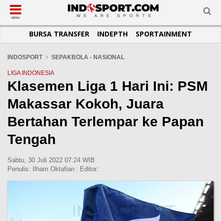
SUB-MENU
SUB-MENU
SUB-MENU
SUB-MENU
SUB-MENU
SUB-MENU
MENU
BURSA TRANSFER
INDEPTH
SPORTAINMENT
SEPAKBOLA
SPORTAINMENT
OTOMOTIF
BASKET
JADWAL
TOPIK HARI INI
LIGA 1
SELEBSPORT
MOTOGP
RAKET
KLASEMEN
PERATURAN OLAHRAGA
INDOSPORT
SEPAKBOLA - NASIONAL
LIGA 2
LIFESTYLE
FORMULA 1
MMA
TIPS DAN TRIK
LIGA INDONESIA
Klasemen Liga 1 Hari Ini: PSM
LIGA INGGRIS
OTOMANIA
FUTSAL
INFOGRAFIS
Makassar Kokoh, Juara
LIGA ITALIA
OLIMPIK
GALERI FOTO
LIGA SPANYOL
E-SPORT
TEMPAT OLAHRAGA
Bertahan Terlempar ke Papan
LIGA CHAMPIONS
PASUKAN SEHAT
Tengah
LIGA JERMAN
KOMUNITAS SEHAT
Sabtu, 30 Juli 2022 07:24 WIB
LIGA PRANCIS
Penulis:
Ilham Oktafian
|
Editor:
LIGA EUROPA