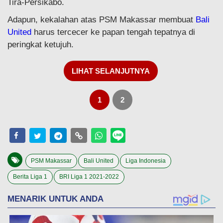
Tira-Persikabo.
Adapun, kekalahan atas PSM Makassar membuat
Bali
United
harus tercecer ke papan tengah tepatnya di
peringkat ketujuh.
LIHAT SELANJUTNYA
1
2
PSM Makassar
Bali United
Liga Indonesia
Berita Liga 1
BRI Liga 1 2021-2022