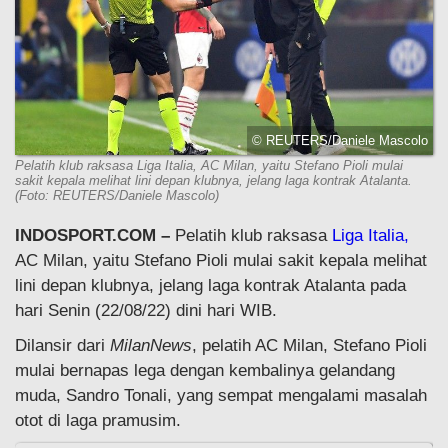
© REUTERS/Daniele Mascolo
Pelatih klub raksasa Liga Italia, AC Milan, yaitu Stefano Pioli mulai
sakit kepala melihat lini depan klubnya, jelang laga kontrak Atalanta.
(Foto: REUTERS/Daniele Mascolo)
INDOSPORT.COM –
Pelatih klub raksasa
Liga Italia,
AC Milan, yaitu Stefano Pioli mulai sakit kepala melihat
lini depan klubnya, jelang laga kontrak Atalanta pada
hari Senin (22/08/22) dini hari WIB.
Dilansir dari
MilanNews
, pelatih AC Milan, Stefano Pioli
mulai bernapas lega dengan kembalinya gelandang
muda, Sandro Tonali, yang sempat mengalami masalah
otot di laga pramusim.