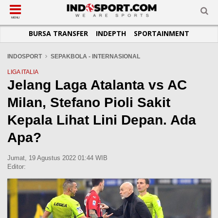
SUB-MENU
SUB-MENU
SUB-MENU
SUB-MENU
SUB-MENU
SUB-MENU
MENU
BURSA TRANSFER
INDEPTH
SPORTAINMENT
SEPAKBOLA
SPORTAINMENT
OTOMOTIF
BASKET
JADWAL
TOPIK HARI INI
LIGA 1
SELEBSPORT
MOTOGP
RAKET
KLASEMEN
PERATURAN OLAHRAGA
INDOSPORT
SEPAKBOLA - INTERNASIONAL
LIGA 2
LIFESTYLE
FORMULA 1
MMA
TIPS DAN TRIK
LIGA ITALIA
Jelang Laga Atalanta vs AC
LIGA INGGRIS
OTOMANIA
FUTSAL
INFOGRAFIS
Milan, Stefano Pioli Sakit
LIGA ITALIA
OLIMPIK
GALERI FOTO
LIGA SPANYOL
E-SPORT
TEMPAT OLAHRAGA
Kepala Lihat Lini Depan. Ada
LIGA CHAMPIONS
PASUKAN SEHAT
Apa?
LIGA JERMAN
KOMUNITAS SEHAT
Jumat, 19 Agustus 2022 01:44 WIB
LIGA PRANCIS
Editor:
LIGA EUROPA