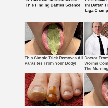
This Simple Trick Removes All
Doctor Fro
Parasites From Your Body!
Worms Come
The Morning