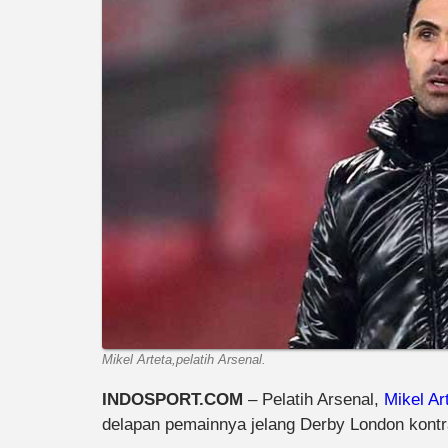
Mikel Arteta,pelatih Arsenal.
INDOSPORT.COM
– Pelatih Arsenal,
Mikel Ar
delapan pemainnya jelang Derby London kontr