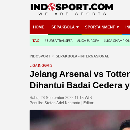
HOME
SEPAKBOLA
SPORTAINMENT
I
TAG
#BURSA TRANSFER
#LIGA EUROPA
#LIGA CHAMPIO
INDOSPORT
SEPAKBOLA - INTERNASIONAL
LIGA INGGRIS
Jelang Arsenal vs Totte
Dihantui Badai Cedera 
Rabu, 28 September 2022 11:15 WIB
Penulis:
Stefan Ariel Kristanto
|
Editor: