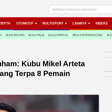
NDEPTH
OTOMOTIF
MULTISPORT
LAINNYA
INDEKS
NS
#LIGA INGGRIS
#LIGA ITALIA
#LIGA SPANYOL
#BOLA INTERNASIONAL
#LI
nham: Kubu Mikel Arteta
yang Terpa 8 Pemain