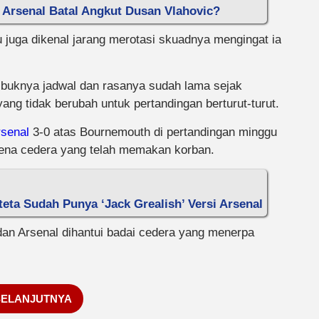
 Arsenal Batal Angkut Dusan Vlahovic?
u juga dikenal jarang merotasi skuadnya mengingat ia
sibuknya jadwal dan rasanya sudah lama sejak
ang tidak berubah untuk pertandingan berturut-turut.
rsenal
3-0 atas Bournemouth di pertandingan minggu
 karena cedera yang telah memakan korban.
teta Sudah Punya ‘Jack Grealish’ Versi Arsenal
 dan Arsenal dihantui badai cedera yang menerpa
SELANJUTNYA