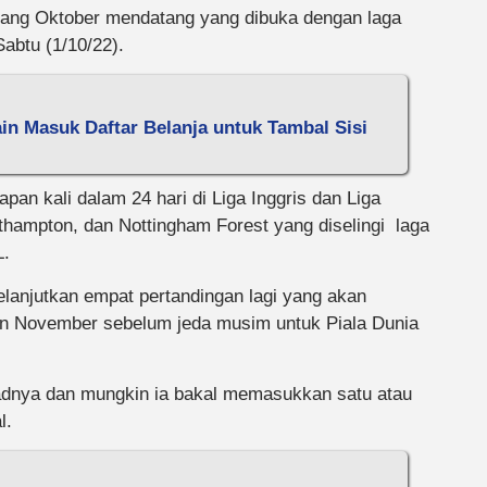
jang Oktober mendatang yang dibuka dengan laga
Sabtu (1/10/22).
n Masuk Daftar Belanja untuk Tambal Sisi
pan kali dalam 24 hari di Liga Inggris dan Liga
thampton, dan Nottingham Forest yang diselingi laga
L.
lanjutkan empat pertandingan lagi yang akan
lan November sebelum jeda musim untuk Piala Dunia
kuadnya dan mungkin ia bakal memasukkan satu atau
l.