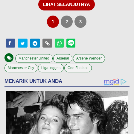
LIHAT SELANJUTNYA
1
2
3
Manchester United
Arsenal
Arsene Wenger
Manchester City
Liga Inggris
One Football