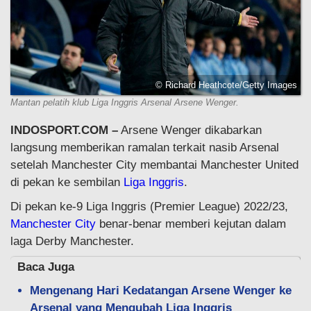
© Richard Heathcote/Getty Images
Mantan pelatih klub Liga Inggris Arsenal Arsene Wenger.
INDOSPORT.COM –
Arsene Wenger dikabarkan
langsung memberikan ramalan terkait nasib Arsenal
setelah Manchester City membantai Manchester United
di pekan ke sembilan
Liga Inggris
.
Di pekan ke-9 Liga Inggris (Premier League) 2022/23,
Manchester City
benar-benar memberi kejutan dalam
laga Derby Manchester.
Baca Juga
Mengenang Hari Kedatangan Arsene Wenger ke
Arsenal yang Mengubah Liga Inggris