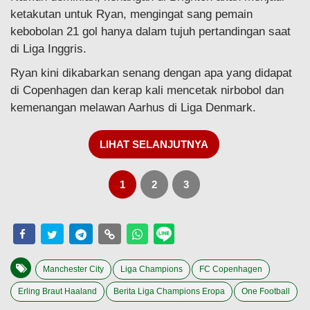
ketakutan untuk Ryan, mengingat sang pemain
kebobolan 21 gol hanya dalam tujuh pertandingan saat
di Liga Inggris.
Ryan kini dikabarkan senang dengan apa yang didapat
di Copenhagen dan kerap kali mencetak nirbobol dan
kemenangan melawan Aarhus di Liga Denmark.
LIHAT SELANJUTNYA
1
2
3
Manchester City
Liga Champions
FC Copenhagen
Erling Braut Haaland
Berita Liga Champions Eropa
One Football