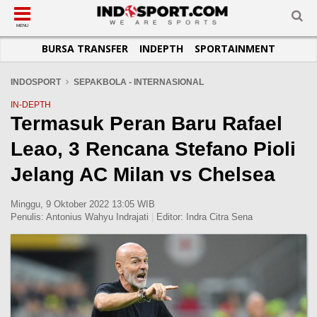
SUB-MENU
SUB-MENU
SUB-MENU
SUB-MENU
SUB-MENU
SUB-MENU
MENU
BURSA TRANSFER
INDEPTH
SPORTAINMENT
SEPAKBOLA
SPORTAINMENT
OTOMOTIF
BASKET
JADWAL
TOPIK HARI INI
LIGA 1
SELEBSPORT
MOTOGP
RAKET
KLASEMEN
PERATURAN OLAHRAGA
INDOSPORT
SEPAKBOLA - INTERNASIONAL
LIGA 2
LIFESTYLE
FORMULA 1
MMA
TIPS DAN TRIK
IN-DEPTH
Termasuk Peran Baru Rafael
LIGA INGGRIS
OTOMANIA
FUTSAL
INFOGRAFIS
Leao, 3 Rencana Stefano Pioli
LIGA ITALIA
OLIMPIK
GALERI FOTO
LIGA SPANYOL
E-SPORT
TEMPAT OLAHRAGA
Jelang AC Milan vs Chelsea
LIGA CHAMPIONS
PASUKAN SEHAT
Minggu, 9 Oktober 2022 13:05 WIB
LIGA JERMAN
KOMUNITAS SEHAT
Penulis:
Antonius Wahyu Indrajati
|
Editor:
Indra Citra Sena
LIGA PRANCIS
LIGA EUROPA