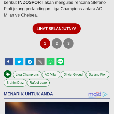
berikut
INDOSPORT
akan mengulas rencana Stefano
Pioli jelang pertandingan Liga Champions antara AC
Milan vs Chelsea.
LIHAT SELANJUTNYA
1
2
3
Liga Champions
AC Milan
Olivier Giroud
Stefano Pioli
Brahim Diaz
Rafael Leao