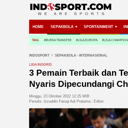
HOME
SEPAKBOLA
SPORTAINMENT
I
TAG
#BURSA TRANSFER
#LIGA EUROPA
#LIGA CHAMPIO
INDOSPORT
SEPAKBOLA - INTERNASIONAL
LIGA INGGRIS
3 Pemain Terbaik dan T
Nyaris Dipecundangi Che
Minggu, 23 Oktober 2022 12:25 WIB
Penulis:
Izzuddin Faruqi Adi Pratama
|
Editor: