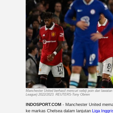
Manchester United berhasil mencuri sebiji poin dari lawata
League) 2022/2023. REUTERS-Tony Obrien
INDOSPORT.COM
- Manchester United memang
ke markas Chelsea dalam lanjutan
Liga Inggri