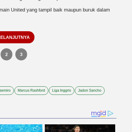
pemain United yang tampil baik maupun buruk dalam
SELANJUTNYA
2
3
semiro
Marcus Rashford
Liga Inggris
Jadon Sancho