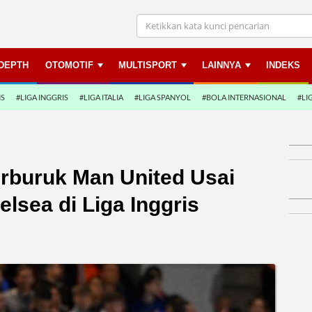
NDEPTH
OTOMOTIF
MULTISPORT
LAINNYA
INDEKS
NS
#LIGA INGGRIS
#LIGA ITALIA
#LIGA SPANYOL
#BOLA INTERNASIONAL
#LI
erburuk Man United Usai
lsea di Liga Inggris