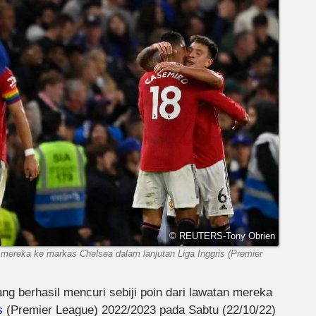
© REUTERS-Tony Obrien
n mereka ke markas Chelsea dalam lanjutan Liga Inggris (Premier
 berhasil mencuri sebiji poin dari lawatan mereka
s
(Premier League) 2022/2023 pada Sabtu (22/10/22)