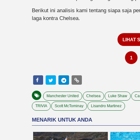
Berikut ini analisis kami tentang siapa saja 
laga kontra Chelsea.
LIHAT 
1
Manchester United
Chelsea
Luke Shaw
Ca
TRIVIA
Scott McTominay
Lisandro Martinez