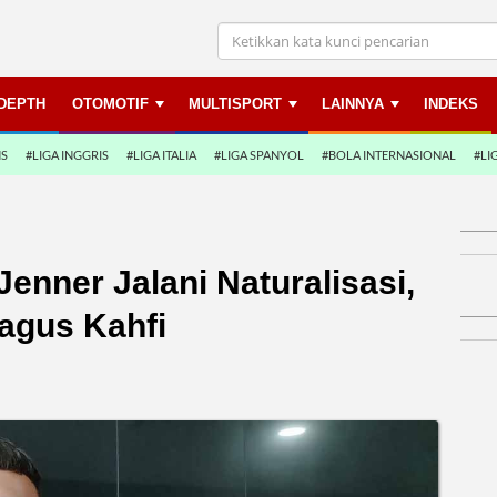
NDEPTH
OTOMOTIF
MULTISPORT
LAINNYA
INDEKS
NS
#LIGA INGGRIS
#LIGA ITALIA
#LIGA SPANYOL
#BOLA INTERNASIONAL
#LI
Jenner Jalani Naturalisasi,
agus Kahfi