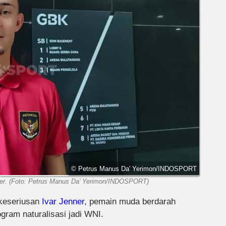
© Petrus Manus Da' Yerimon/INDOSPORT
nner. (Foto: Petrus Manus Da' Yerimon/INDOSPORT)
 keseriusan
Ivar Jenner
, pemain muda berdarah
gram naturalisasi jadi WNI.