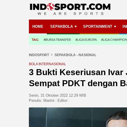
HOME
SEPAKBOLA
SPORTAINMENT
I
TAG
#BURSA TRANSFER
#LIGA EUROPA
#LIGA CHAMPIO
INDOSPORT
SEPAKBOLA - NASIONAL
BOLA INTERNASIONAL
3 Bukti Keseriusan Ivar 
Sempat PDKT dengan B
Senin, 31 Oktober 2022 12:29 WIB
Penulis:
Martini
|
Editor: