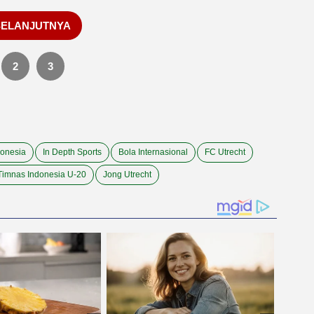
SELANJUTNYA
2
3
donesia
In Depth Sports
Bola Internasional
FC Utrecht
Timnas Indonesia U-20
Jong Utrecht