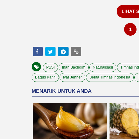
LIHAT 
1
PSSI
Irfan Bachdim
Naturalisasi
Timnas In
Bagus Kahfi
Ivar Jenner
Berita Timnas Indonesia