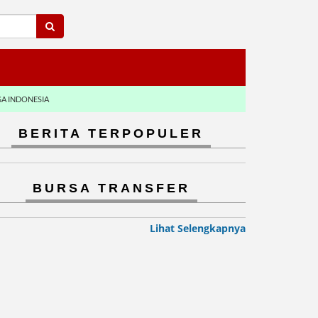
GA INDONESIA
BERITA TERPOPULER
BURSA TRANSFER
Lihat Selengkapnya