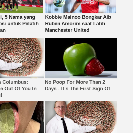
m Columbus:
No Poop For More Than 2
 Out Of You In
Days - It's The First Sign Of
!