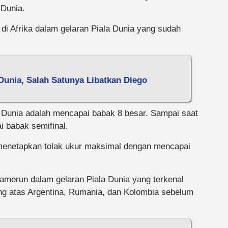
 Dunia.
 di Afrika dalam gelaran Piala Dunia yang sudah
 Dunia, Salah Satunya Libatkan Diego
la Dunia adalah mencapai babak 8 besar. Sampai saat
i babak semifinal.
 menetapkan tolak ukur maksimal dengan mencapai
Kamerun dalam gelaran Piala Dunia yang terkenal
ng atas Argentina, Rumania, dan Kolombia sebelum