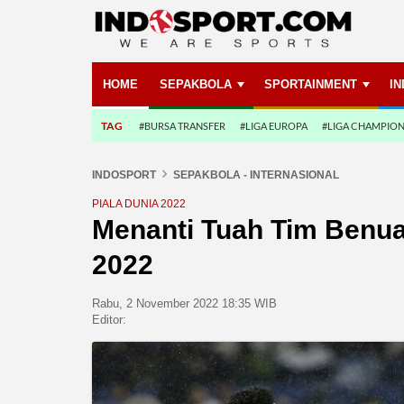
HOME
SEPAKBOLA
SPORTAINMENT
I
TAG
#BURSA TRANSFER
#LIGA EUROPA
#LIGA CHAMPIO
INDOSPORT
SEPAKBOLA - INTERNASIONAL
PIALA DUNIA 2022
Menanti Tuah Tim Benua 
2022
Rabu, 2 November 2022 18:35 WIB
Editor: