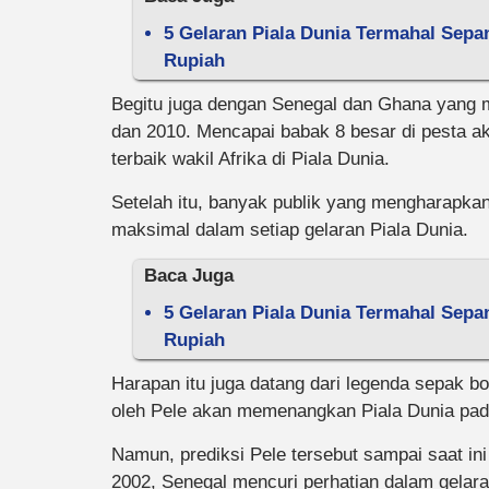
5 Gelaran Piala Dunia Termahal Sepa
Rupiah
Begitu juga dengan Senegal dan Ghana yang m
dan 2010. Mencapai babak 8 besar di pesta a
terbaik wakil Afrika di Piala Dunia.
Setelah itu, banyak publik yang mengharapka
maksimal dalam setiap gelaran Piala Dunia.
Baca Juga
5 Gelaran Piala Dunia Termahal Sepa
Rupiah
Harapan itu juga datang dari legenda sepak bol
oleh Pele akan memenangkan Piala Dunia pad
Namun, prediksi Pele tersebut sampai saat in
2002, Senegal mencuri perhatian dalam gelara