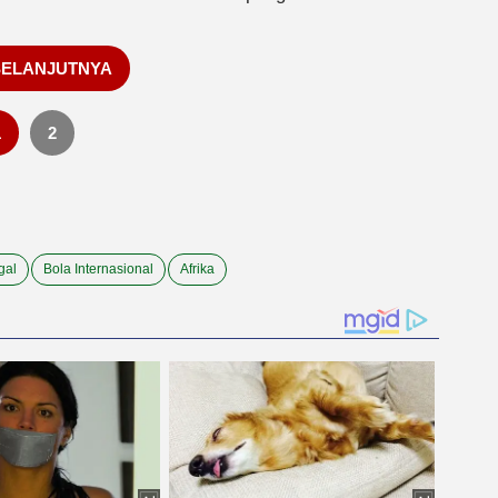
SELANJUTNYA
1
2
gal
Bola Internasional
Afrika