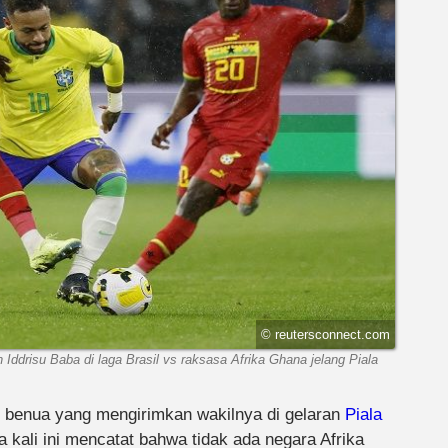
© reutersconnect.com
risu Baba di laga Brasil vs raksasa Afrika Ghana jelang Piala
u benua yang mengirimkan wakilnya di gelaran
Piala
a kali ini mencatat bahwa tidak ada negara Afrika