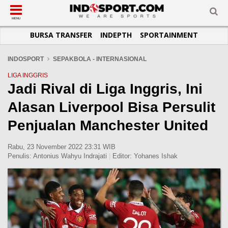
SUB-MENU
SUB-MENU
SUB-MENU
SUB-MENU
SUB-MENU
SUB-MENU
MENU
BURSA TRANSFER
INDEPTH
SPORTAINMENT
SEPAKBOLA
SPORTAINMENT
OTOMOTIF
BASKET
JADWAL
TOPIK HARI INI
LIGA 1
SELEBSPORT
MOTOGP
RAKET
KLASEMEN
PERATURAN OLAHRAGA
INDOSPORT
SEPAKBOLA - INTERNASIONAL
LIGA 2
LIFESTYLE
FORMULA 1
MMA
TIPS DAN TRIK
LIGA INGGRIS
Jadi Rival di Liga Inggris, Ini
LIGA INGGRIS
OTOMANIA
FUTSAL
INFOGRAFIS
Alasan Liverpool Bisa Persulit
LIGA ITALIA
OLIMPIK
GALERI FOTO
LIGA SPANYOL
E-SPORT
TEMPAT OLAHRAGA
Penjualan Manchester United
LIGA CHAMPIONS
PASUKAN SEHAT
Rabu, 23 November 2022 23:31 WIB
LIGA JERMAN
KOMUNITAS SEHAT
Penulis:
Antonius Wahyu Indrajati
|
Editor:
Yohanes Ishak
LIGA PRANCIS
LIGA EUROPA