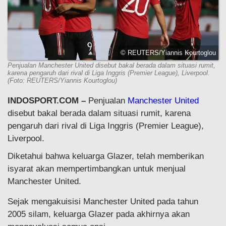
© REUTERS/Yiannis Kourtoglou
Penjualan Manchester United disebut bakal berada dalam situasi rumit,
karena pengaruh dari rival di Liga Inggris (Premier League), Liverpool.
(Foto: REUTERS/Yiannis Kourtoglou)
INDOSPORT.COM –
Penjualan
Manchester United
disebut bakal berada dalam situasi rumit, karena
pengaruh dari rival di Liga Inggris (Premier League),
Liverpool.
Diketahui bahwa keluarga Glazer, telah memberikan
isyarat akan mempertimbangkan untuk menjual
Manchester United.
Sejak mengakuisisi Manchester United pada tahun
2005 silam, keluarga Glazer pada akhirnya akan