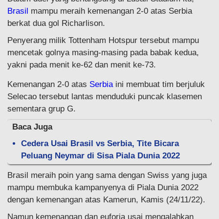
Brasil
mampu meraih kemenangan 2-0 atas Serbia
berkat dua gol Richarlison.
Penyerang milik Tottenham Hotspur tersebut mampu
mencetak golnya masing-masing pada babak kedua,
yakni pada menit ke-62 dan menit ke-73.
Kemenangan 2-0 atas
Serbia
ini membuat tim berjuluk
Selecao tersebut lantas menduduki puncak klasemen
sementara grup G.
Baca Juga
Cedera Usai Brasil vs Serbia, Tite Bicara
Peluang Neymar di Sisa Piala Dunia 2022
Brasil meraih poin yang sama dengan Swiss yang juga
mampu membuka kampanyenya di Piala Dunia 2022
dengan kemenangan atas Kamerun, Kamis (24/11/22).
Namun kemenangan dan euforia usai mengalahkan