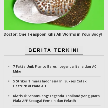
Doctor: One Teaspoon Kills All Worms in Your Body!
BERITA TERKINI
7 Fakta Unik Franco Baresi: Legenda Italia dan AC
Milan
5 Striker Timnas Indonesia Ini Sukses Cetak
Hattrick di Piala AFF
Kiatisuk Senamuang: Legenda Thailand yang Juara
Piala AFF Sebagai Pemain dan Pelatih