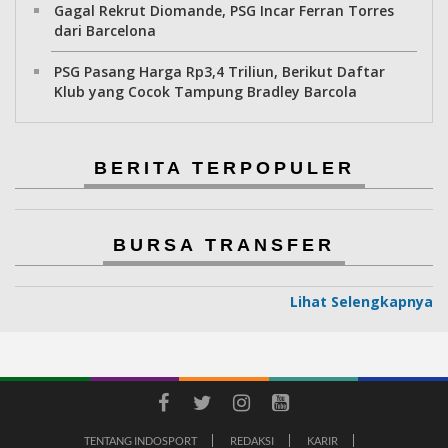
Gagal Rekrut Diomande, PSG Incar Ferran Torres
dari Barcelona
PSG Pasang Harga Rp3,4 Triliun, Berikut Daftar
Klub yang Cocok Tampung Bradley Barcola
BERITA TERPOPULER
BURSA TRANSFER
Lihat Selengkapnya
TENTANG INDOSPORT
REDAKSI
KARIR