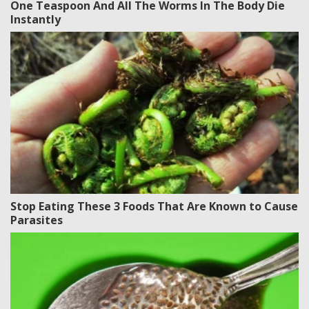
One Teaspoon And All The Worms In The Body Die
Instantly
Stop Eating These 3 Foods That Are Known to Cause
Parasites