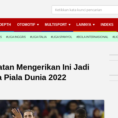
NDEPTH
OTOMOTIF
MULTISPORT
LAINNYA
INDEKS
NS
#LIGA INGGRIS
#LIGA ITALIA
#LIGA SPANYOL
#BOLA INTERNASIONAL
#LI
atan Mengerikan Ini Jadi
a Piala Dunia 2022