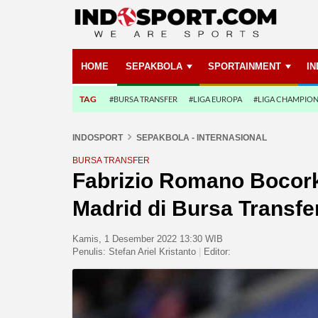
HOME
SEPAKBOLA
SPORTAINMENT
I
TAG
#BURSA TRANSFER
#LIGA EUROPA
#LIGA CHAMPIO
INDOSPORT
SEPAKBOLA - INTERNASIONAL
BURSA TRANSFER
Fabrizio Romano Bocork
Madrid di Bursa Transf
Kamis, 1 Desember 2022 13:30 WIB
Penulis:
Stefan Ariel Kristanto
|
Editor: