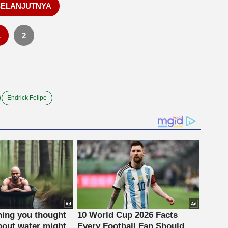
SELANJUTNYA
1
2
Endrick Felipe