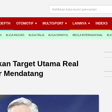
NDEPTH
OTOMOTIF
MULTISPORT
LAINNYA
INDEKS
NS
#LIGA INGGRIS
#LIGA ITALIA
#LIGA SPANYOL
#BOLA INTERNASIONAL
#LI
an Target Utama Real
er Mendatang