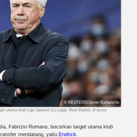
© REUTERS/Javier Barbancho
get utama klub Liga Spanyol (La Liga), Real Madrid, di bursa
alia, Fabrizio Romano, bocorkan target utama klub
 transfer mendatang, yaitu
Endrick
.