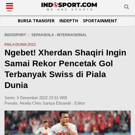
SUB-MENU
SUB-MENU
SUB-MENU
SUB-MENU
SUB-MENU
SUB-MENU
MENU
BURSA TRANSFER
INDEPTH
SPORTAINMENT
SEPAKBOLA
SPORTAINMENT
OTOMOTIF
BASKET
JADWAL
TOPIK HARI INI
LIGA 1
SELEBSPORT
MOTOGP
RAKET
KLASEMEN
PERATURAN OLAHRAGA
INDOSPORT
SEPAKBOLA - INTERNASIONAL
LIGA 2
LIFESTYLE
FORMULA 1
MMA
TIPS DAN TRIK
PIALA DUNIA 2022
Ngebet! Xherdan Shaqiri Ingin
LIGA INGGRIS
OTOMANIA
FUTSAL
INFOGRAFIS
Samai Rekor Pencetak Gol
LIGA ITALIA
OLIMPIK
GALERI FOTO
LIGA SPANYOL
E-SPORT
TEMPAT OLAHRAGA
Terbanyak Swiss di Piala
LIGA CHAMPIONS
PASUKAN SEHAT
Dunia
LIGA JERMAN
KOMUNITAS SEHAT
Senin, 5 Desember 2022 23:51 WIB
LIGA PRANCIS
Penulis:
Akwila Chris Santya Elisandri
|
Editor:
LIGA EUROPA