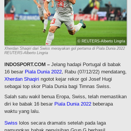
© REUTERS-Alberto Lingria
Xherdan Shaqiri dari Swiss merayakan gol pertama di Piala Dunia 2022
REUTERS-Alberto Lingria
INDOSPORT.COM –
Jelang hadapi Portugal di babak
16 besar
Piala Dunia 2022
, Rabu (07/12/22) mendatang,
Xherdan Shaqiri
ngotot kejar rekor gol Josef Hugi
sebagai top skor Piala Dunia bagi Timnas Swiss.
Salah satu wakil benua Eropa, Swiss, telah memastikan
diri ke babak 16 besar
Piala Dunia 2022
beberapa
waktu yang lalu.
Swiss
lolos secara dramatis setelah pada laga
pamungkas babak penyisihan Grup G berhasil