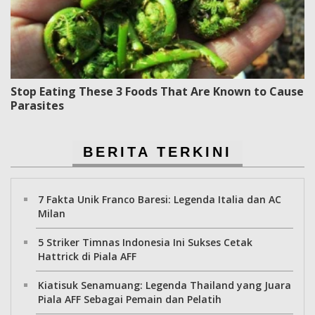
Stop Eating These 3 Foods That Are Known to Cause
Parasites
BERITA TERKINI
7 Fakta Unik Franco Baresi: Legenda Italia dan AC
Milan
5 Striker Timnas Indonesia Ini Sukses Cetak
Hattrick di Piala AFF
Kiatisuk Senamuang: Legenda Thailand yang Juara
Piala AFF Sebagai Pemain dan Pelatih