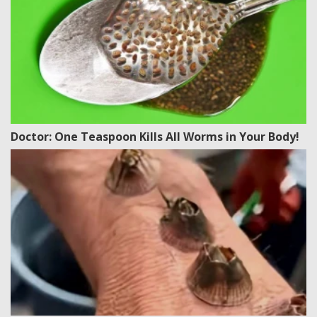
Doctor: One Teaspoon Kills All Worms in Your Body!