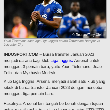
© Reuters/Tony Obrien
Youri Tielemans saat laga Liga Inggris antara Tottenham Hotspur vs
Leicester City
INDOSPORT.COM
– Bursa transfer Januari 2023
menjadi sarana bagi klub
Liga Inggris,
Arsenal untuk
menggaet 3 pemain baru, yaitu Youri Tielemans, Joao
Felix, dan Mykhaylo Mudryk.
Klub Liga Inggris, Arsenal menjadi salah satu klub yang
sibuk di bursa transfer Januari 2023 dengan mencoba
menggaet tiga pemain baru.
Pasalnya, Arsenal kini tengah berbenah dengan tujuan
untuk meraih gelar juara Liga Inggris musim 2022/2023