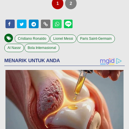
1
2
Cristiano Ronaldo
Lionel Messi
Paris Saint-Germain
Al Nassr
Bola Internasional