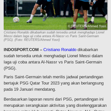
© REUTERS/Ahmed Yosri
Cristiano Ronaldo dikabarkan sudah tersedia untuk menghadapi Lionel
Messi dalam laga uji coba antara Al-Nassr vs Paris Saint-Germain
(PSG). (Foto: REUTERS/Ahmed Yosri)
INDOSPORT.COM –
Cristiano Ronaldo
dikabarkan
sudah tersedia untuk menghadapi Lionel Messi dalam
laga uji coba antara Al-Nassr vs Paris Saint-Germain
(PSG).
Paris Saint-Germain telah merilis jadwal pertandingan
bertajuk PSG Qatar Tour 2023 yang akan berlangsung
pada 19 Januari mendatang.
Berdasarkan laporan resmi dari PSG, pertandingan ini
merupakan serangkaian aktivitas yang diselenggarakan