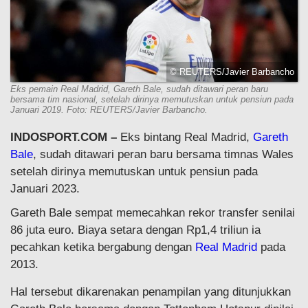
© REUTERS/Javier Barbancho
Eks pemain Real Madrid, Gareth Bale, sudah ditawari peran baru
bersama tim nasional, setelah dirinya memutuskan untuk pensiun pada
Januari 2019. Foto: REUTERS/Javier Barbancho.
INDOSPORT.COM –
Eks bintang Real Madrid,
Gareth
Bale
, sudah ditawari peran baru bersama timnas Wales
setelah dirinya memutuskan untuk pensiun pada
Januari 2023.
Gareth Bale sempat memecahkan rekor transfer senilai
86 juta euro. Biaya setara dengan Rp1,4 triliun ia
pecahkan ketika bergabung dengan
Real Madrid
pada
2013.
Hal tersebut dikarenakan penampilan yang ditunjukkan