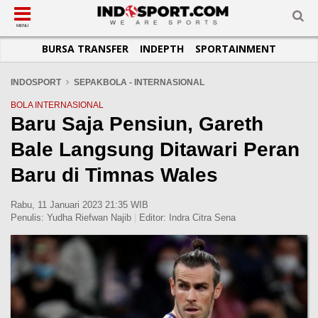
SUB-MENU
SUB-MENU
SUB-MENU
SUB-MENU
SUB-MENU
SUB-MENU
MENU
BURSA TRANSFER
INDEPTH
SPORTAINMENT
SEPAKBOLA
SPORTAINMENT
OTOMOTIF
BASKET
JADWAL
TOPIK HARI INI
LIGA 1
SELEBSPORT
MOTOGP
RAKET
KLASEMEN
PERATURAN OLAHRAGA
INDOSPORT
SEPAKBOLA - INTERNASIONAL
LIGA 2
LIFESTYLE
FORMULA 1
MMA
TIPS DAN TRIK
BOLA INTERNASIONAL
Baru Saja Pensiun, Gareth
LIGA INGGRIS
OTOMANIA
FUTSAL
INFOGRAFIS
Bale Langsung Ditawari Peran
LIGA ITALIA
OLIMPIK
GALERI FOTO
LIGA SPANYOL
E-SPORT
TEMPAT OLAHRAGA
Baru di Timnas Wales
LIGA CHAMPIONS
PASUKAN SEHAT
Rabu, 11 Januari 2023 21:35 WIB
LIGA JERMAN
KOMUNITAS SEHAT
Penulis:
Yudha Riefwan Najib
|
Editor:
Indra Citra Sena
LIGA PRANCIS
LIGA EUROPA