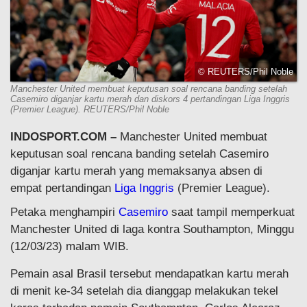
© REUTERS/Phil Noble
Manchester United membuat keputusan soal rencana banding setelah
Casemiro diganjar kartu merah dan diskors 4 pertandingan Liga Inggris
(Premier League). REUTERS/Phil Noble
INDOSPORT.COM –
Manchester United membuat
keputusan soal rencana banding setelah Casemiro
diganjar kartu merah yang memaksanya absen di
empat pertandingan
Liga Inggris
(Premier League).
Petaka menghampiri
Casemiro
saat tampil memperkuat
Manchester United di laga kontra Southampton, Minggu
(12/03/23) malam WIB.
Pemain asal Brasil tersebut mendapatkan kartu merah
di menit ke-34 setelah dia dianggap melakukan tekel