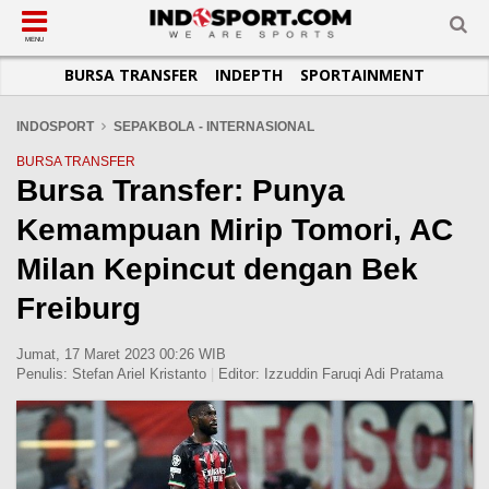
SUB-MENU
SUB-MENU
SUB-MENU
SUB-MENU
SUB-MENU
SUB-MENU
MENU
BURSA TRANSFER
INDEPTH
SPORTAINMENT
SEPAKBOLA
SPORTAINMENT
OTOMOTIF
BASKET
JADWAL
TOPIK HARI INI
LIGA 1
SELEBSPORT
MOTOGP
RAKET
KLASEMEN
PERATURAN OLAHRAGA
INDOSPORT
SEPAKBOLA - INTERNASIONAL
LIGA 2
LIFESTYLE
FORMULA 1
MMA
TIPS DAN TRIK
BURSA TRANSFER
Bursa Transfer: Punya
LIGA INGGRIS
OTOMANIA
FUTSAL
INFOGRAFIS
Kemampuan Mirip Tomori, AC
LIGA ITALIA
OLIMPIK
GALERI FOTO
LIGA SPANYOL
E-SPORT
TEMPAT OLAHRAGA
Milan Kepincut dengan Bek
LIGA CHAMPIONS
PASUKAN SEHAT
Freiburg
LIGA JERMAN
KOMUNITAS SEHAT
Jumat, 17 Maret 2023 00:26 WIB
LIGA PRANCIS
Penulis:
Stefan Ariel Kristanto
|
Editor:
Izzuddin Faruqi Adi Pratama
LIGA EUROPA