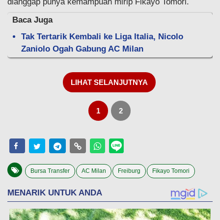
dianggap punya kemampuan mirip Fikayo Tomori.
Baca Juga
Tak Tertarik Kembali ke Liga Italia, Nicolo
Zaniolo Ogah Gabung AC Milan
LIHAT SELANJUTNYA
1
2
Bursa Transfer
AC Milan
Freiburg
Fikayo Tomori