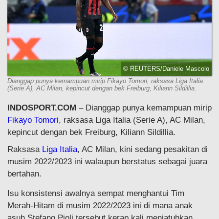
© REUTERS/Daniele Mascolo
Dianggap punya kemampuan mirip Fikayo Tomori, raksasa Liga Italia
(Serie A), AC Milan, kepincut dengan bek Freiburg, Kiliann Sildillia.
INDOSPORT.COM
– Dianggap punya kemampuan mirip
Fikayo Tomori
, raksasa Liga Italia (Serie A), AC Milan,
kepincut dengan bek Freiburg, Kiliann Sildillia.
Raksasa
Liga Italia
, AC Milan, kini sedang pesakitan di
musim 2022/2023 ini walaupun berstatus sebagai juara
bertahan.
Isu konsistensi awalnya sempat menghantui Tim
Merah-Hitam di musim 2022/2023 ini di mana anak
asuh Stefano Pioli tersebut kerap kali menjatuhkan