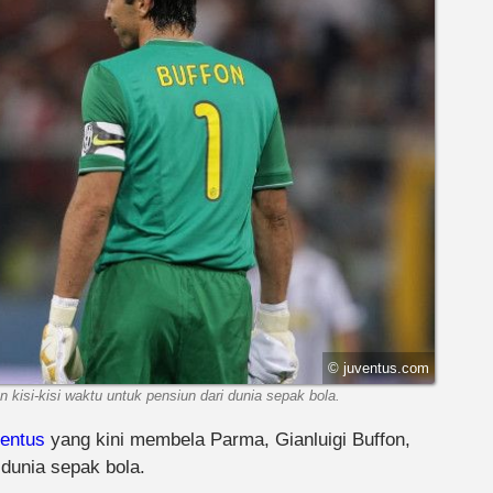
© juventus.com
kisi-kisi waktu untuk pensiun dari dunia sepak bola.
entus
yang kini membela Parma, Gianluigi Buffon,
 dunia sepak bola.