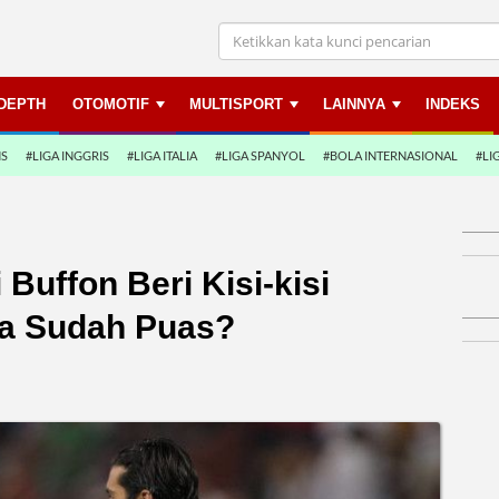
NDEPTH
OTOMOTIF
MULTISPORT
LAINNYA
INDEKS
NS
#LIGA INGGRIS
#LIGA ITALIA
#LIGA SPANYOL
#BOLA INTERNASIONAL
#LI
 Buffon Beri Kisi-kisi
ya Sudah Puas?