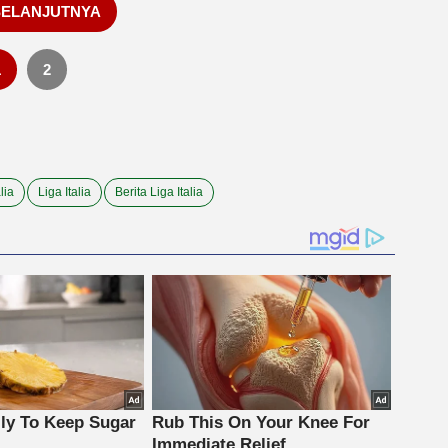
SELANJUTNYA
1
2
lia
Liga Italia
Berita Liga Italia