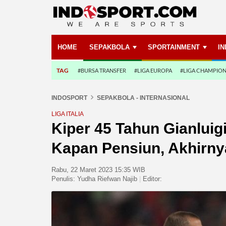
HOME
SEPAKBOLA
SPORTAINMENT
I
TAG
#BURSA TRANSFER
#LIGA EUROPA
#LIGA CHAMPIO
INDOSPORT
SEPAKBOLA - INTERNASIONAL
LIGA ITALIA
Kiper 45 Tahun Gianluigi
Kapan Pensiun, Akhirn
Rabu, 22 Maret 2023 15:35 WIB
Penulis:
Yudha Riefwan Najib
|
Editor: