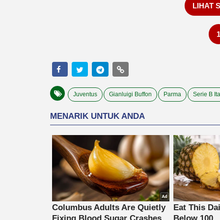
LIHAT 
Juventus
Gianluigi Buffon
Parma
Serie B Ita