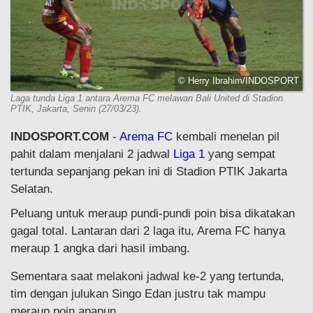
© Herry Ibrahim/INDOSPORT
Laga tunda Liga 1 antara Arema FC melawan Bali United di Stadion
PTIK, Jakarta, Senin (27/03/23).
INDOSPORT.COM
-
Arema FC
kembali menelan pil
pahit dalam menjalani 2 jadwal
Liga 1
yang sempat
tertunda sepanjang pekan ini di Stadion PTIK Jakarta
Selatan.
Peluang untuk meraup pundi-pundi poin bisa dikatakan
gagal total. Lantaran dari 2 laga itu, Arema FC hanya
meraup 1 angka dari hasil imbang.
Sementara saat melakoni jadwal ke-2 yang tertunda,
tim dengan julukan Singo Edan justru tak mampu
meraup poin apapun.