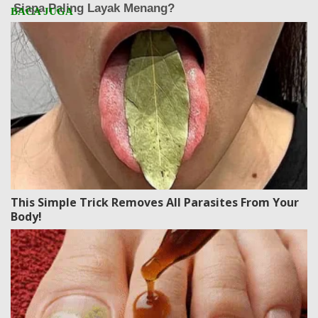
This Simple Trick Removes All Parasites From Your
Body!