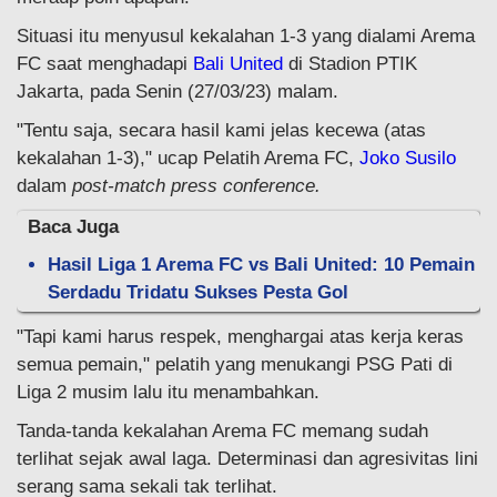
Situasi itu menyusul kekalahan 1-3 yang dialami Arema
FC saat menghadapi
Bali United
di Stadion PTIK
Jakarta, pada Senin (27/03/23) malam.
"Tentu saja, secara hasil kami jelas kecewa (atas
kekalahan 1-3)," ucap Pelatih Arema FC,
Joko Susilo
dalam
post-match press conference.
Baca Juga
Hasil Liga 1 Arema FC vs Bali United: 10 Pemain
Serdadu Tridatu Sukses Pesta Gol
"Tapi kami harus respek, menghargai atas kerja keras
semua pemain," pelatih yang menukangi PSG Pati di
Liga 2 musim lalu itu menambahkan.
Tanda-tanda kekalahan Arema FC memang sudah
terlihat sejak awal laga. Determinasi dan agresivitas lini
serang sama sekali tak terlihat.