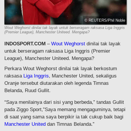
© REUTERS/Phil Noble
Wout Weghorst dinilai tak layak untuk berseragam raksasa Liga Inggris
(Premier League), Manchester Uniteed. Mengapa?
INDOSPORT.COM
–
Wout Weghorst
dinilai tak layak
untuk berseragam raksasa Liga Inggris (Premier
League), Manchester Uniteed. Mengapa?
Perkara Wout Weghorst dinilai tak layak berkostum
raksasa
Liga Inggris
, Manchester United, sekaligus
Oranje tersebut diutarakan oleh legenda Timnas
Belanda, Ruud Gullit.
“Saya menilainya dari sisi yang berbeda,” tandas Gullit
pada Ziggo Sport,”Saya memang mengaguminya, tetapi
di saat yang sama saya berpikir ia tak cukup baik bagi
Manchester United
dan Timnas Belanda.”