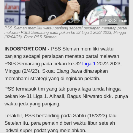
© PSS Sleman
PSS Sleman memiliki waktu panjang sebagai persiapan menatap partai
melawan PSIS Semarang pada pekan ke-32 Liga 1 2022-2023, Minggu
(02/04/23). Foto: PSS Sleman
INDOSPORT.COM -
PSS Sleman memiliki waktu
panjang sebagai persiapan menatap partai melawan
PSIS Semarang pada pekan ke-32
Liga 1
2022-2023,
Minggu (2/4/23). Skuat Elang Jawa diharapkan
memahami strategi yang diinginkan pelatih.
PSS termasuk tim yang tak punya laga tunda hingga
pekan ke-31 Liga 1. Alhasil, Bagus Nirwanto dkk. punya
waktu jeda yang panjang.
Terakhir, PSS bertanding pada Sabtu (18/3/23) lalu.
Setelah itu, para pemain diberi waktu libur setelah
jadwal super padat yang melelahkan.