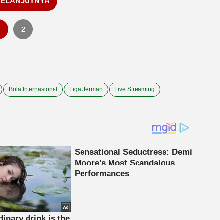
SELANJUTNYA
1
2
Bola Internasional
Liga Jerman
Live Streaming