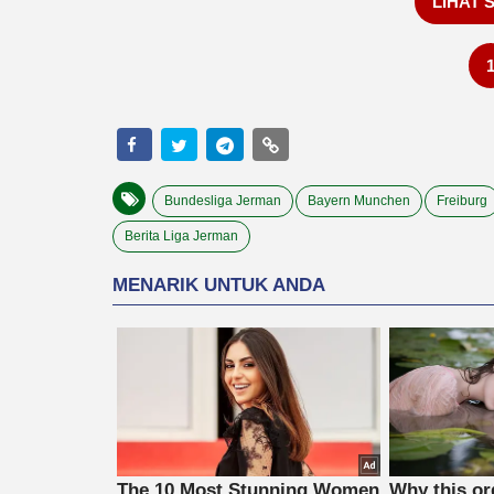
LIHAT 
Bundesliga Jerman
Bayern Munchen
Freiburg
Berita Liga Jerman