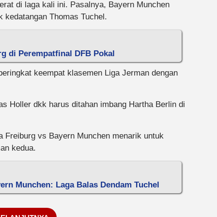
berat di laga kali ini. Pasalnya, Bayern Munchen
k kedatangan Thomas Tuchel.
g di Perempatfinal DFB Pokal
i peringkat keempat klasemen Liga Jerman dengan
s Holler dkk harus ditahan imbang Hartha Berlin di
ra Freiburg vs Bayern Munchen menarik untuk
an kedua.
ayern Munchen: Laga Balas Dendam Tuchel