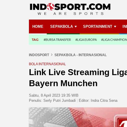
HOME
SEPAKBOLA
SPORTAINMENT
I
TAG
#BURSA TRANSFER
#LIGA EUROPA
#LIGA CHAMPIO
INDOSPORT
SEPAKBOLA - INTERNASIONAL
BOLA INTERNASIONAL
Link Live Streaming Lig
Bayern Munchen
Sabtu, 8 April 2023 19:35 WIB
Penulis:
Serly Putri Jumbadi
|
Editor:
Indra Citra Sena